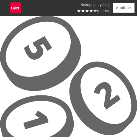
Nakupujte rychleji
v aplikaci
(13.2 tsd)
Přeskočit na hlavní obsah