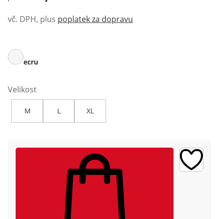
vč. DPH, plus
poplatek za dopravu
ecru
Velikost
M
L
XL