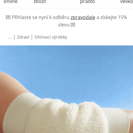
online
zboží!
prádlo
veliko
💌
Přihlaste se nyní k odběru
zpravodaje
a získejte 15%
slevu
💌
|
|
...
Zdraví
Ohřívací výrobky