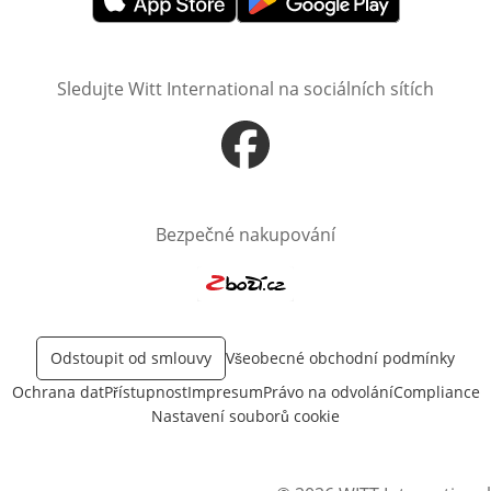
Otevře v novém okně
Otevře v novém okně
Sledujte Witt International na sociálních sítích
Otevře v novém okně
Bezpečné nakupování
Otevře v novém okně
Odstoupit od smlouvy
Všeobecné obchodní podmínky
Ochrana dat
Přístupnost
Impresum
Právo na odvolání
Compliance
Nastavení souborů cookie