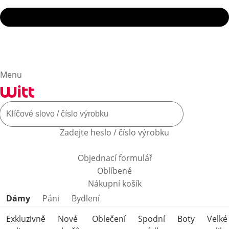
Menu
Zadejte heslo / číslo výrobku
Objednací formulář
Oblíbené
Nákupní košík
Přeskočit kategorie produktů
Dámy
Páni
Bydlení
Exkluzivně
Nové
Oblečení
Spodní
Boty
Velké