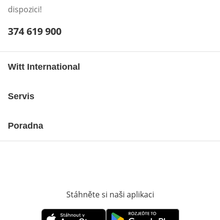
dispozici!
Telefonní číslo:
374 619 900
Otevření klienta telefonu
Witt International
Servis
Poradna
Stáhněte si naši aplikaci
Otevře v novém o