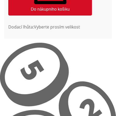
Do nákupniho košiku
Dodací lhůta:
Vyberte prosím velikost