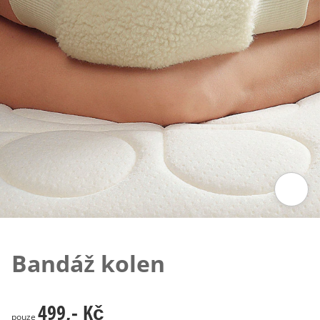
Klepnutím obrázek zvětšíte
Bandáž kolen
499,- Kč
499,- Kč
pouze