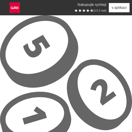
Nakupujte rychleji
v aplikaci
(13.2 tsd)
Přeskočit na hlavní obsah