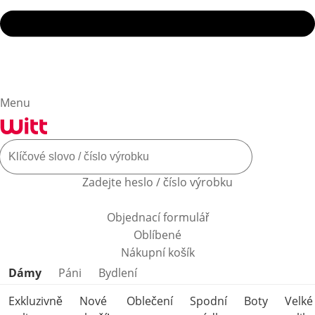
Menu
Zadejte heslo / číslo výrobku
Objednací formulář
Oblíbené
Nákupní košík
Přeskočit kategorie produktů
Dámy
Páni
Bydlení
Exkluzivně
Nové
Oblečení
Spodní
Boty
Velké