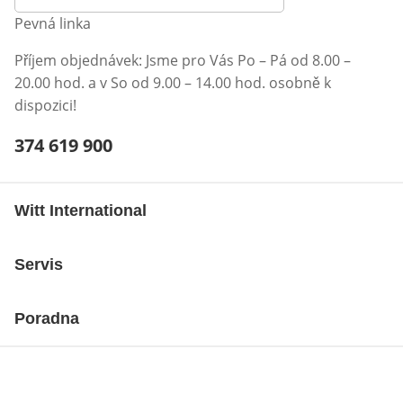
Pevná linka
Příjem objednávek: Jsme pro Vás Po – Pá od 8.00 –
20.00 hod. a v So od 9.00 – 14.00 hod. osobně k
dispozici!
Telefonní číslo:
374 619 900
Otevření klienta telefonu
Witt International
Servis
Poradna