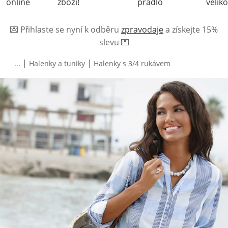
online
zboží!
prádlo
veliko
💌
Přihlaste se nyní k odběru
zpravodaje
a získejte 15%
slevu
💌
|
|
...
Halenky a tuniky
Halenky s 3/4 rukávem