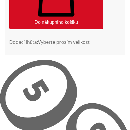
Do nákupniho košiku
Dodací lhůta:
Vyberte prosím velikost