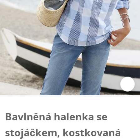
Klepnutím obrázek zvětšíte
Bavlněná halenka se
stojáčkem, kostkovaná