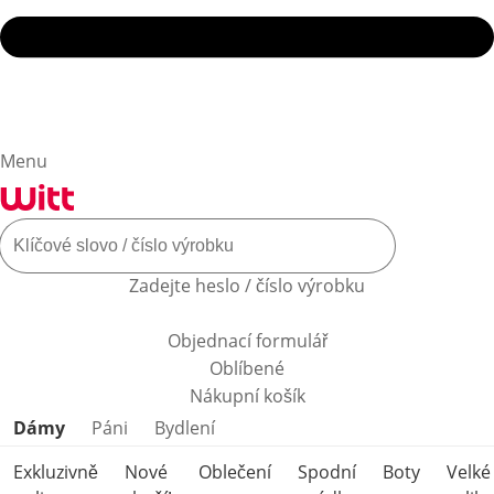
Menu
Zadejte heslo / číslo výrobku
Objednací formulář
Oblíbené
Nákupní košík
Přeskočit kategorie produktů
Dámy
Páni
Bydlení
Exkluzivně
Nové
Oblečení
Spodní
Boty
Velké