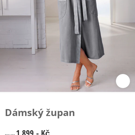
Klepnutím obrázek zvětšíte
Dámský župan
1 899,- Kč
1 899,- Kč
pouze