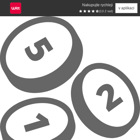
Nakupujte rychleji
v aplikaci
(13.2 tsd)
Přeskočit na hlavní obsah