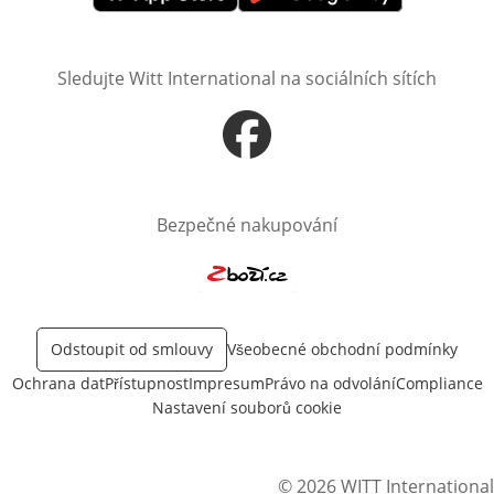
Otevře v novém okně
Otevře v novém okně
Sledujte Witt International na sociálních sítích
Otevře v novém okně
Bezpečné nakupování
Otevře v novém okně
Odstoupit od smlouvy
Všeobecné obchodní podmínky
Ochrana dat
Přístupnost
Impresum
Právo na odvolání
Compliance
Nastavení souborů cookie
© 2026 WITT International