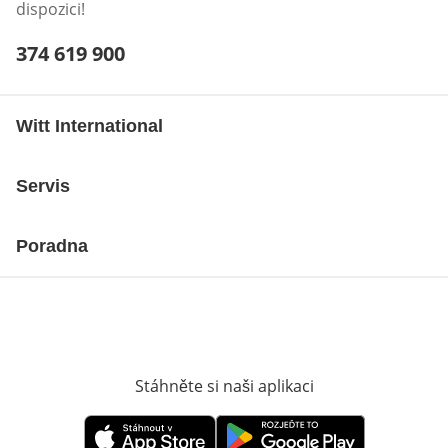
dispozici!
Telefonní číslo:
374 619 900
Otevření klienta telefonu
Witt International
Servis
Poradna
Stáhněte si naši aplikaci
Otevře v novém o