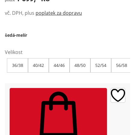
vč. DPH, plus
poplatek za dopravu
šedá-melír
Velikost
36/38
40/42
44/46
48/50
52/54
56/58