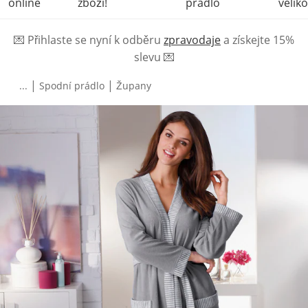
online
zboží!
prádlo
veliko
💌
Přihlaste se nyní k odběru
zpravodaje
a získejte 15%
slevu
💌
|
|
...
Spodní prádlo
Župany