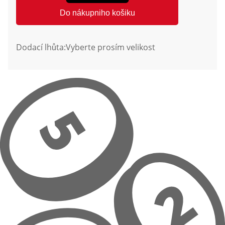
Do nákupniho košiku
Dodací lhůta:
Vyberte prosím velikost