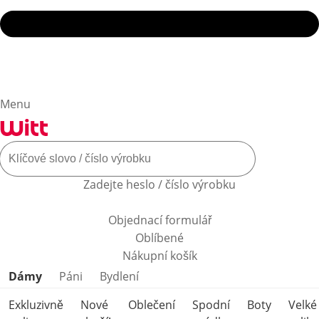
Menu
Zadejte heslo / číslo výrobku
Objednací formulář
Oblíbené
Nákupní košík
Přeskočit kategorie produktů
Dámy
Páni
Bydlení
Exkluzivně
Nové
Oblečení
Spodní
Boty
Velké