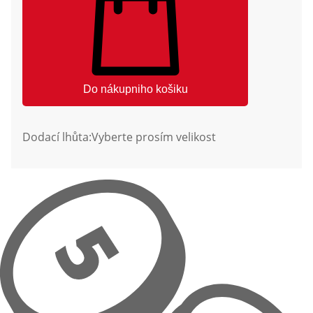
Do nákupniho košiku
Dodací lhůta:
Vyberte prosím velikost