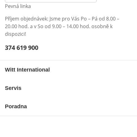
Pevná linka
Příjem objednávek: Jsme pro Vás Po – Pá od 8.00 –
20.00 hod. a v So od 9.00 – 14.00 hod. osobně k
dispozici!
Telefonní číslo:
374 619 900
Otevření klienta telefonu
Witt International
Servis
Poradna