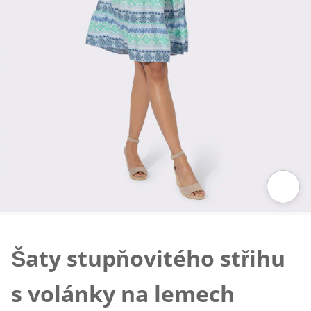
Klepnutím obrázek zvětšíte
Šaty stupňovitého střihu
s volánky na lemech