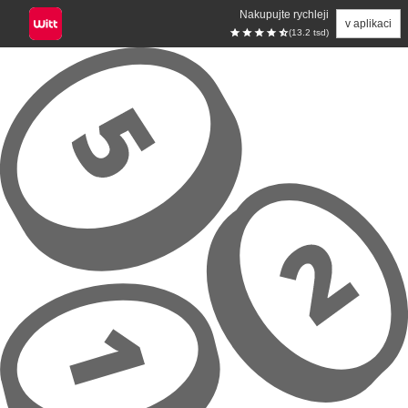
Nakupujte rychleji
v aplikaci
(13.2 tsd)
Přeskočit na hlavní obsah