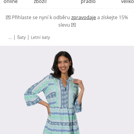
online
zboží!
prádlo
veliko
💌
Přihlaste se nyní k odběru
zpravodaje
a získejte 15%
slevu
💌
|
|
...
Šaty
Letní šaty