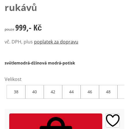
rukávů
999,- Kč
999,- Kč
pouze
vč. DPH, plus
poplatek za dopravu
světlemodrá-džínová modrá-potisk
Velikost
38
40
42
44
46
48
50