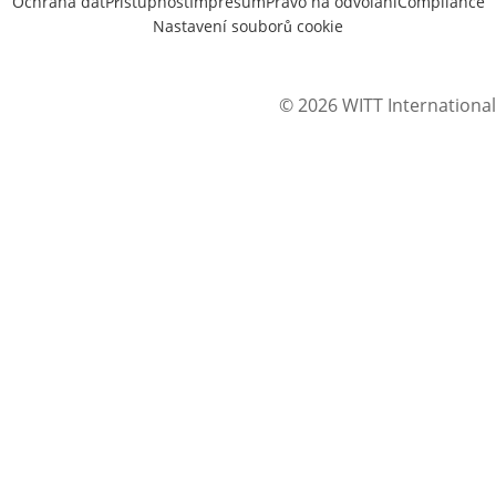
Ochrana dat
Přístupnost
Impresum
Právo na odvolání
Compliance
Nastavení souborů cookie
© 2026 WITT International