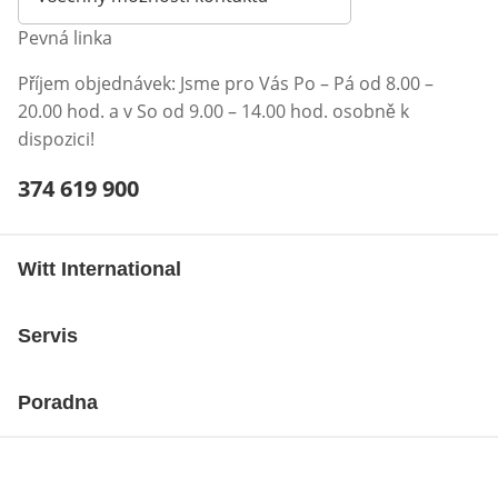
Pevná linka
Příjem objednávek: Jsme pro Vás Po – Pá od 8.00 –
20.00 hod. a v So od 9.00 – 14.00 hod. osobně k
dispozici!
Telefonní číslo:
374 619 900
Otevření klienta telefonu
Witt International
Servis
Poradna