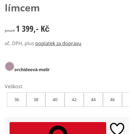
límcem
1 399,- Kč
1 399,- Kč
pouze
vč. DPH, plus
poplatek za dopravu
orchideová-melír
Velikost
36
38
40
42
44
46
48