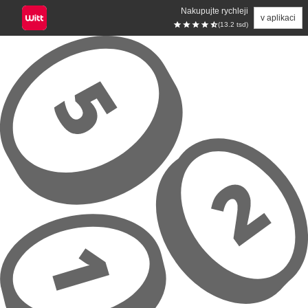
Nakupujte rychleji
v aplikaci
(13.2 tsd)
Přeskočit na hlavní obsah