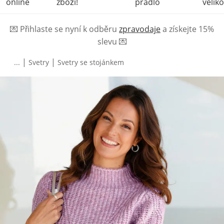
online
zboží!
prádlo
veliko
💌
Přihlaste se nyní k odběru
zpravodaje
a získejte 15%
slevu
💌
|
|
...
Svetry
Svetry se stojánkem