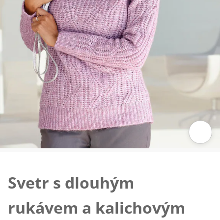
Klepnutím obrázek zvětšíte
Svetr s dlouhým
rukávem a kalichovým