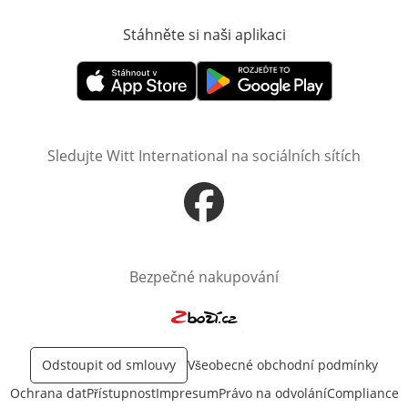
Stáhněte si naši aplikaci
Otevře v novém o
Otevře v novém okně
Otevře v novém okně
Sledujte Witt International na sociálních sítích
Otevře v novém okně
Bezpečné nakupování
Otevře v novém okně
Odstoupit od smlouvy
Všeobecné obchodní podmínky
Ochrana dat
Přístupnost
Impresum
Právo na odvolání
Compliance