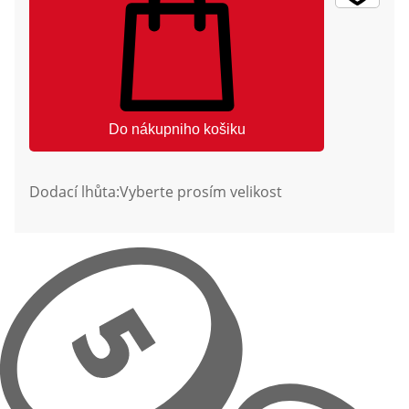
Do nákupniho košiku
Dodací lhůta:
Vyberte prosím velikost