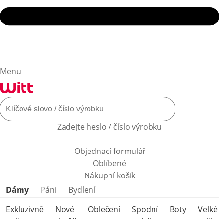
Menu
Zadejte heslo / číslo výrobku
Objednací formulář
Oblíbené
Nákupní košík
Přeskočit kategorie produktů
Dámy
Páni
Bydlení
Exkluzivně
Nové
Oblečení
Spodní
Boty
Velké