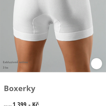
Exkluzivně online
3 ks
Klepnutím obrázek zvětšíte
Boxerky
1 399,- Kč
1 399,- Kč
pouze