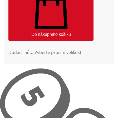
Do nákupniho košiku
Dodací lhůta:
Vyberte prosím velikost