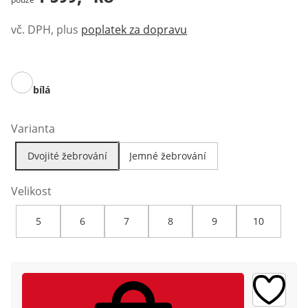
vč. DPH, plus
poplatek za dopravu
bílá
Varianta
Dvojité žebrování
Jemné žebrování
Velikost
5
6
7
8
9
10