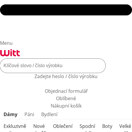
Menu
Zadejte heslo / číslo výrobku
Objednací formulář
Oblíbené
Nákupní košík
Přeskočit kategorie produktů
Dámy
Páni
Bydlení
Exkluzivně
Nové
Oblečení
Spodní
Boty
Velké