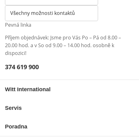
Otevírá e-mailového klienta
Všechny možnosti kontaktů
Pevná linka
Příjem objednávek: Jsme pro Vás Po – Pá od 8.00 –
20.00 hod. a v So od 9.00 – 14.00 hod. osobně k
dispozici!
Telefonní číslo:
374 619 900
Otevření klienta telefonu
Witt International
Servis
Poradna