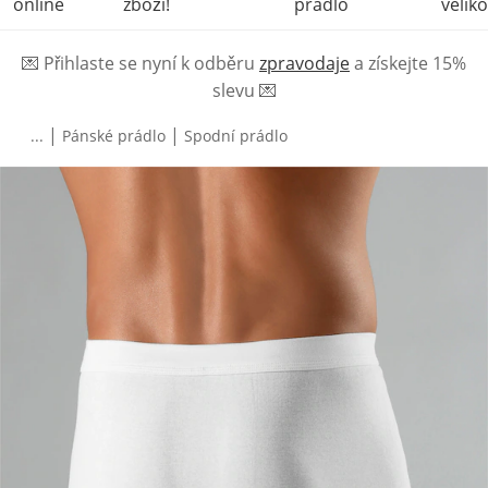
online
zboží!
prádlo
veliko
💌
Přihlaste se nyní k odběru
zpravodaje
a získejte 15%
slevu
💌
|
|
...
Pánské prádlo
Spodní prádlo