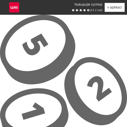
Nakupujte rychleji
v aplikaci
(13.2 tsd)
Přeskočit na hlavní obsah