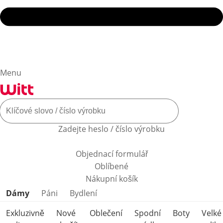
Menu
Zadejte heslo / číslo výrobku
Objednací formulář
Oblíbené
Nákupní košík
Přeskočit kategorie produktů
Dámy
Páni
Bydlení
Exkluzivně
Nové
Oblečení
Spodní
Boty
Velké