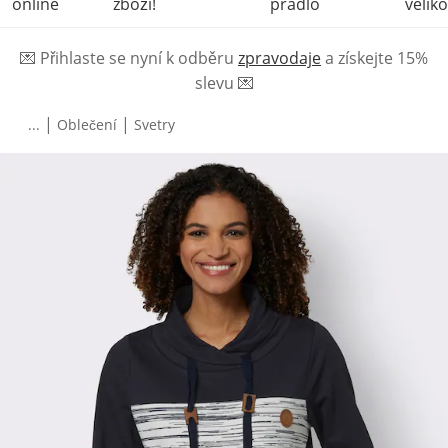
online
zboží!
prádlo
veliko
💌
Přihlaste se nyní k odběru
zpravodaje
a získejte 15%
slevu
💌
|
|
...
Oblečení
Svetry