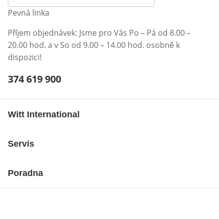
Pevná linka
Příjem objednávek: Jsme pro Vás Po – Pá od 8.00 –
20.00 hod. a v So od 9.00 – 14.00 hod. osobně k
dispozici!
Telefonní číslo:
374 619 900
Otevření klienta telefonu
Witt International
Servis
Poradna