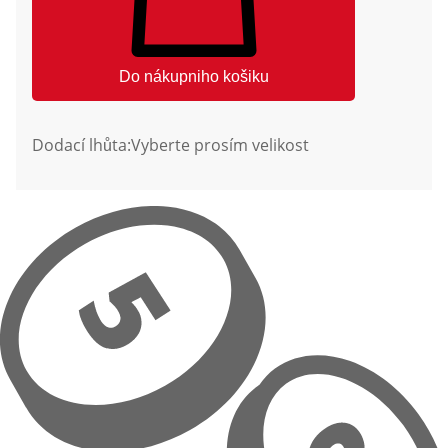
Do nákupniho košiku
Dodací lhůta:
Vyberte prosím velikost