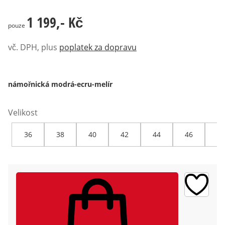
1 199,- Kč
1 199,- Kč
pouze
vč. DPH, plus
poplatek za dopravu
námořnická modrá-ecru-melír
Velikost
36
38
40
42
44
46
48