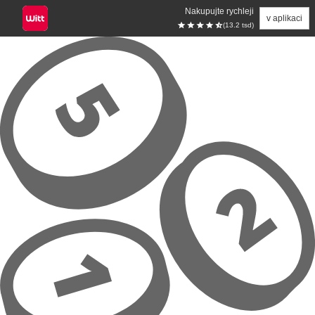
Nakupujte rychleji
v aplikaci
(13.2 tsd)
Přeskočit na hlavní obsah