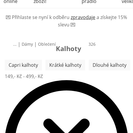
online
zboží!
prádlo
velik
💌
Přihlaste se nyní k odběru
zpravodaje
a získejte 15%
slevu
💌
|
|
...
Dámy
Oblečení
produktů
326
Kalhoty
Přeskočit další kategorie
Capri kalhoty
Krátké kalhoty
Dlouhé kalhoty
149,- Kč - 499,- Kč