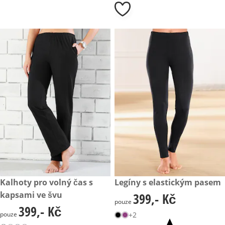
399,- Kč
Kalhoty pro volný čas s
399,- Kč
Legíny s elastickým pasem
kapsami ve švu
399,- Kč
399,- Kč
pouze
399,- Kč
399,- Kč
pouze
+2