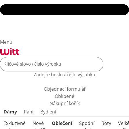
Menu
Zadejte heslo / číslo výrobku
Objednací formulář
Oblíbené
Nákupní košík
Přeskočit kategorie produktů
Dámy
Páni
Bydlení
Exkluzivně
Nové
Oblečení
Spodní
Boty
Velk