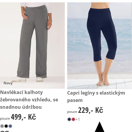
Nový
499,- Kč
Navlékací kalhoty
229,- Kč
Capri legíny s elastickým
žebrovaného vzhledu, se
pasem
snadnou údržbou
229,- Kč
229,- Kč
pouze
499,- Kč
499,- Kč
pouze
+1