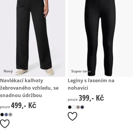
Nový
Super cena
499,- Kč
Navlékací kalhoty
399,- Kč
Legíny s řasením na
žebrovaného vzhledu, se
nohavici
snadnou údržbou
399,- Kč
399,- Kč
pouze
499,- Kč
499,- Kč
pouze