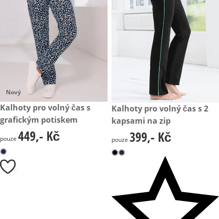
Nový
449,- Kč
Kalhoty pro volný čas s
399,- Kč
Kalhoty pro volný čas s 2
grafickým potiskem
kapsami na zip
449,- Kč
399,- Kč
449,- Kč
399,- Kč
pouze
pouze