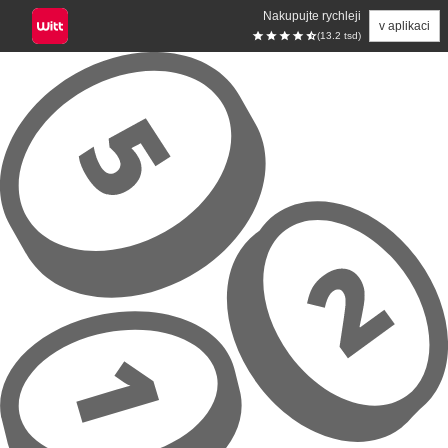
Nakupujte rychleji
v aplikaci
(13.2 tsd)
Přeskočit na hlavní obsah