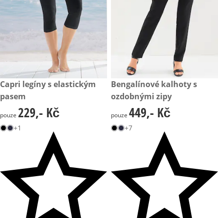
229,- Kč
Capri legíny s elastickým
449,- Kč
Bengalínové kalhoty s
pasem
ozdobnými zipy
229,- Kč
449,- Kč
229,- Kč
449,- Kč
pouze
pouze
+1
+7